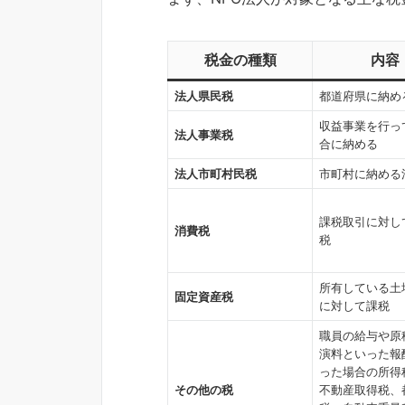
税金の種類
内容
法人県民税
都道府県に納め
収益事業を行っ
法人事業税
合に納める
法人市町村民税
市町村に納める
課税取引に対し
消費税
税
所有している土
固定資産税
に対して課税
職員の給与や原
演料といった報
った場合の所得
その他の税
不動産取得税、