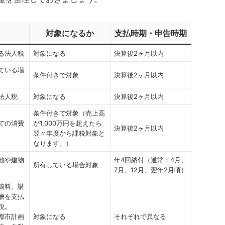
対象になるか
支払時期・申告時期
る法人税
対象になる
決算後2ヶ月以内
ている場
条件付きで対象
決算後2ヶ月以内
法人税
対象になる
決算後2ヶ月以内
条件付きで対象（売上高
ての消費
が1,000万円を超えたら
決算後2ヶ月以内
翌々年度から課税対象と
なります。）
地や建物
年4回納付（通常：4月、
所有している場合対象
7月、12月、翌年2月頃）
稿料、講
酬を支払
税。
都市計画
対象になる
それぞれで異なる