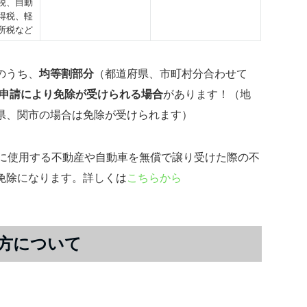
税、自動
得税、軽
所税など
のうち、
均等割部分
（都道府県、市町村分合わせて
申請により免除が受けられる場合
があります！（地
県、関市の場合は免除が受けられます）
めに使用する不動産や自動車を無償で譲り受けた際の不
免除になります。詳しくは
こちらから
方について